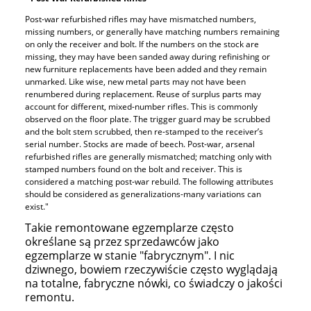
Post-war refurbished rifles may have mismatched numbers,
missing numbers, or generally have matching numbers remaining
on only the receiver and bolt. If the numbers on the stock are
missing, they may have been sanded away during refinishing or
new furniture replacements have been added and they remain
unmarked. Like wise, new metal parts may not have been
renumbered during replacement. Reuse of surplus parts may
account for different, mixed-number rifles. This is commonly
observed on the floor plate. The trigger guard may be scrubbed
and the bolt stem scrubbed, then re-stamped to the receiver’s
serial number. Stocks are made of beech. Post-war, arsenal
refurbished rifles are generally mismatched; matching only with
stamped numbers found on the bolt and receiver. This is
considered a matching post-war rebuild. The following attributes
should be considered as generalizations-many variations can
exist."
Takie remontowane egzemplarze często
określane są przez sprzedawców jako
egzemplarze w stanie "fabrycznym". I nic
dziwnego, bowiem rzeczywiście często wyglądają
na totalne, fabryczne nówki, co świadczy o jakości
remontu.