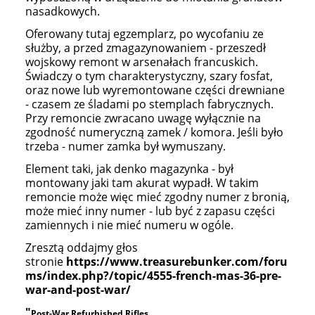
nasadkowych.
Oferowany tutaj egzemplarz, po wycofaniu ze
służby, a przed zmagazynowaniem - przeszedł
wojskowy remont w arsenałach francuskich.
Świadczy o tym charakterystyczny, szary fosfat,
oraz nowe lub wyremontowane części drewniane
- czasem ze śladami po stemplach fabrycznych.
Przy remoncie zwracano uwagę wyłącznie na
zgodność numeryczną zamek / komora. Jeśli było
trzeba - numer zamka był wymuszany.
Element taki, jak denko magazynka - był
montowany jaki tam akurat wypadł. W takim
remoncie może więc mieć zgodny numer z bronią,
może mieć inny numer - lub być z zapasu części
zamiennych i nie mieć numeru w ogóle.
Zresztą oddajmy głos
stronie
https://www.treasurebunker.com/foru
ms/index.php?/topic/4555-french-mas-36-pre-
war-and-post-war/
"
Post-War Refurbished Rifles