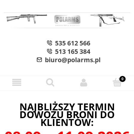
535 612 566
513 165 384
biuro@polarms.pl
NAJBLIŻSZY TERMIN
DOWOZU BRONI DO
KLIENTÓW: