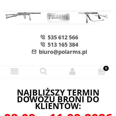
535 612 566
513 165 384
biuro@polarms.pl
NAJBLIŻSZY TERMIN
DOWOZU BRONI DO
KLIENTÓW: