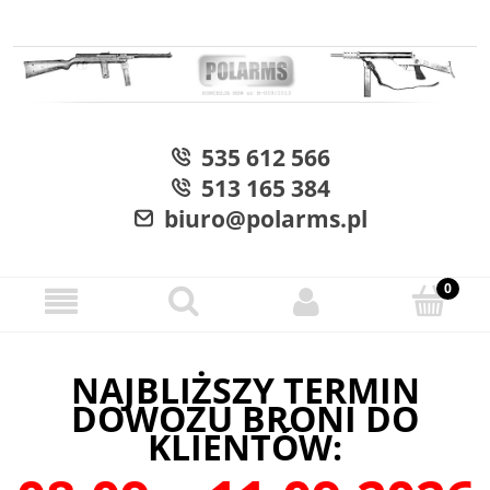
535 612 566
513 165 384
biuro@polarms.pl
NAJBLIŻSZY TERMIN
DOWOZU BRONI DO
KLIENTÓW: