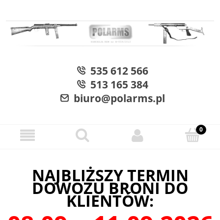
535 612 566
513 165 384
biuro@polarms.pl
NAJBLIŻSZY TERMIN
DOWOZU BRONI DO
KLIENTÓW: