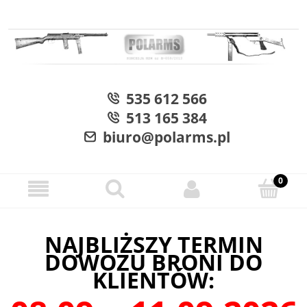
535 612 566
513 165 384
biuro@polarms.pl
NAJBLIŻSZY TERMIN
DOWOZU BRONI DO
KLIENTÓW: