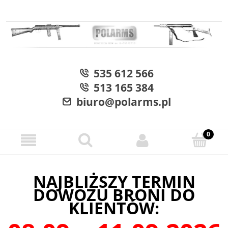
535 612 566
513 165 384
biuro@polarms.pl
NAJBLIŻSZY TERMIN
DOWOZU BRONI DO
KLIENTÓW: