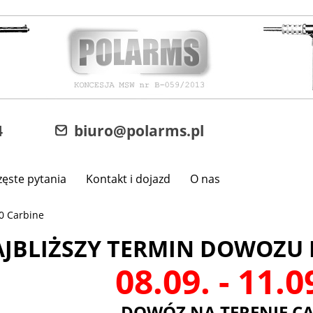
4
biuro@polarms.pl
zęste pytania
Kontakt i dojazd
O nas
0 Carbine
JBLIŻSZY TERMIN DOWOZU 
08.09. - 11.
DOWÓZ NA TERENIE CA