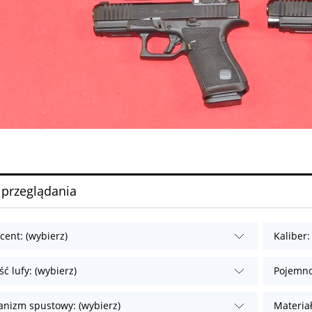
 przeglądania
cent: (wybierz)
Kaliber:
ć lufy: (wybierz)
Pojemno
nizm spustowy: (wybierz)
Materiał