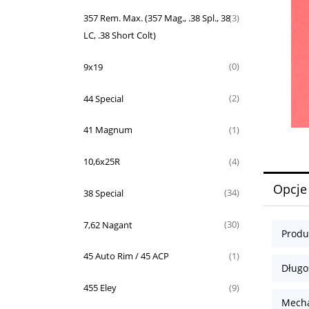
357 Rem. Max. (357 Mag., .38 Spl., 38
(3)
LC, .38 Short Colt)
9x19
(0)
44 Special
(2)
41 Magnum
(1)
10,6x25R
(4)
Opcje
38 Special
(34)
7,62 Nagant
(30)
Produ
45 Auto Rim / 45 ACP
(1)
Długoś
455 Eley
(9)
Mecha