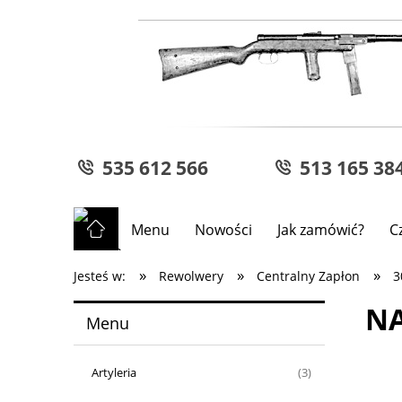
535 612 566
513 165 38
Menu
Nowości
Jak zamówić?
C
»
»
»
Jesteś w:
Rewolwery
Centralny Zapłon
3
NA
Menu
Artyleria
(3)