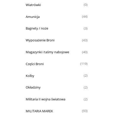
Wiatrówki
(0)
Amunicja
(44)
Bagnety / noże
(3)
Wyposażenie Broni
(43)
Magazynki i taśmy nabojowe
(40)
Części Broni
(119)
Kolby
(2)
Okładziny
(2)
Militaria II wojna światowa
(2)
MILITARIA MAREK
(93)