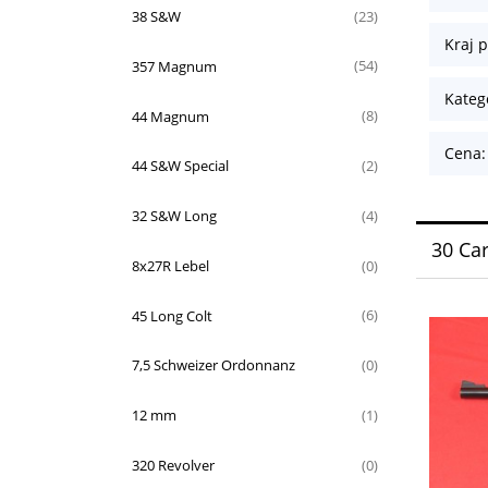
38 S&W
(23)
Kraj p
357 Magnum
(54)
Kateg
44 Magnum
(8)
Cena:
44 S&W Special
(2)
32 S&W Long
(4)
30 Ca
8x27R Lebel
(0)
45 Long Colt
(6)
7,5 Schweizer Ordonnanz
(0)
12 mm
(1)
320 Revolver
(0)