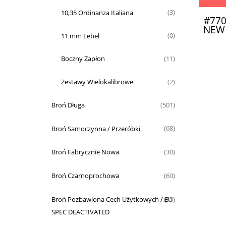
10,35 Ordinanza Italiana
(3)
#77
NEW
11 mm Lebel
(0)
Boczny Zapłon
(11)
Zestawy Wielokalibrowe
(2)
Broń Długa
(501)
Broń Samoczynna / Przeróbki
(68)
Broń Fabrycznie Nowa
(30)
Broń Czarnoprochowa
(60)
Broń Pozbawiona Cech Użytkowych / EU
(15)
SPEC DEACTIVATED