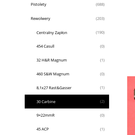
Pistolety
(688)
Rewolwery
(203)
Centralny Zapłon
(190)
454 Casull
(0)
32 H&R Magnum
(1)
460 S&W Magnum
(0)
8,1x27 Rast&Gasser
(1)
30 Carbine
(2)
9×22mmR
(0)
45 ACP
(1)