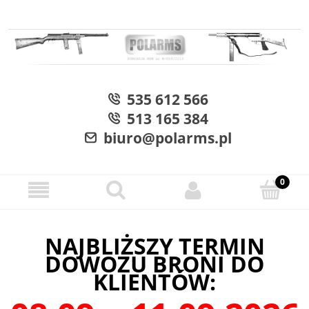
535 612 566
513 165 384
biuro@polarms.pl
NAJBLIŻSZY TERMIN
DOWOZU BRONI DO
KLIENTÓW: