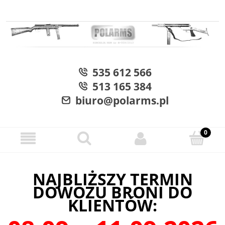
535 612 566
513 165 384
biuro@polarms.pl
NAJBLIŻSZY TERMIN
DOWOZU BRONI DO
KLIENTÓW: