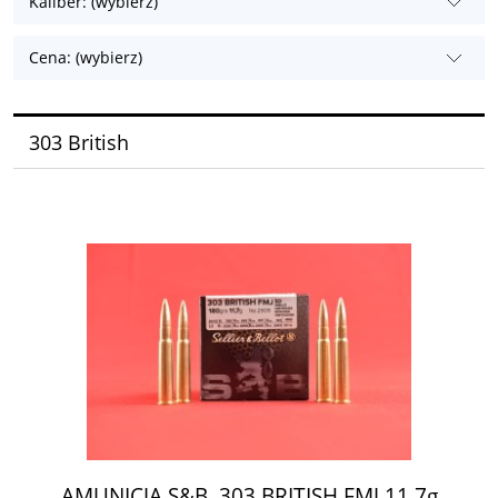
Kaliber: (wybierz)
Cena: (wybierz)
303 British
AMUNICJA S&B .303 BRITISH FMJ 11,7g