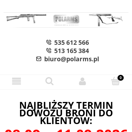
535 612 566
513 165 384
biuro@polarms.pl
NAJBLIŻSZY TERMIN
DOWOZU BRONI DO
KLIENTÓW: