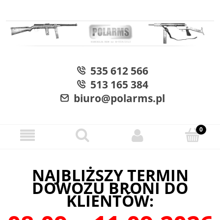
535 612 566
513 165 384
biuro@polarms.pl
NAJBLIŻSZY TERMIN
DOWOZU BRONI DO
KLIENTÓW: