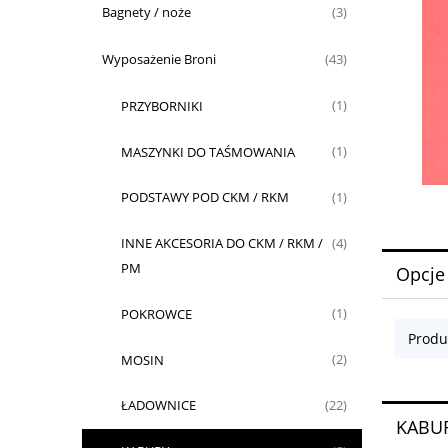
Bagnety / noże
(3)
Wyposażenie Broni
(43)
PRZYBORNIKI
(1)
MASZYNKI DO TAŚMOWANIA
(1)
PODSTAWY POD CKM / RKM
(1)
INNE AKCESORIA DO CKM / RKM /
(4)
PM
Opcje
POKROWCE
(1)
Produ
MOSIN
(2)
ŁADOWNICE
(22)
KABU