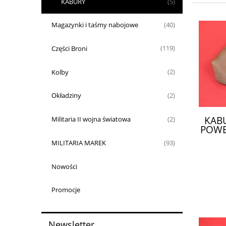
KABURY
(5)
Magazynki i taśmy nabojowe
(40)
Części Broni
(119)
Kolby
(2)
Okładziny
(2)
KAB
Militaria II wojna światowa
(2)
POWER
MILITARIA MAREK
(93)
Nowości
Promocje
Newsletter