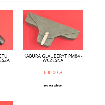
ETU
KABURA GLAUBERYT PM84 -
ZESZA
WCZESNA
600,00 zł
zobacz więcej