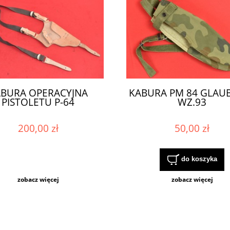
BURA OPERACYJNA
KABURA PM 84 GLAU
PISTOLETU P-64
WZ.93
200,00 zł
50,00 zł
do koszyka
zobacz więcej
zobacz więcej