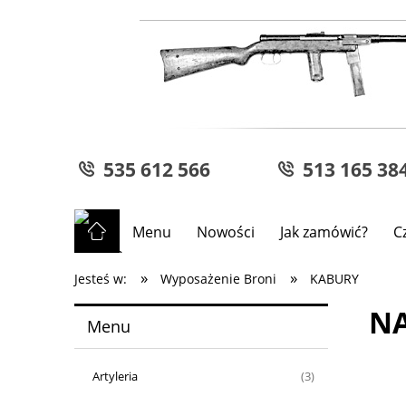
535 612 566
513 165 38
Menu
Nowości
Jak zamówić?
C
»
»
Jesteś w:
Wyposażenie Broni
KABURY
NA
Menu
Artyleria
(3)