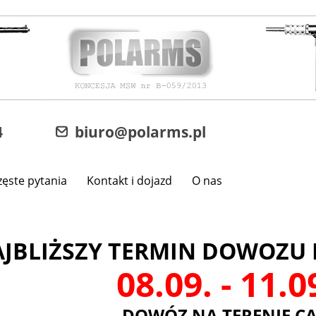
4
biuro@polarms.pl
zęste pytania
Kontakt i dojazd
O nas
JBLIŻSZY TERMIN DOWOZU 
08.09. - 11.
DOWÓZ NA TERENIE CA