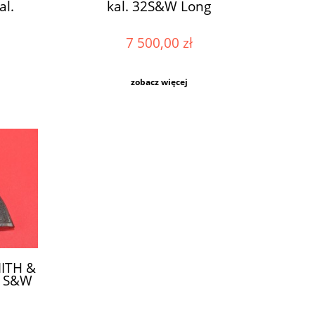
al.
kal. 32S&W Long
7 500,00 zł
zobacz więcej
ITH &
2 S&W