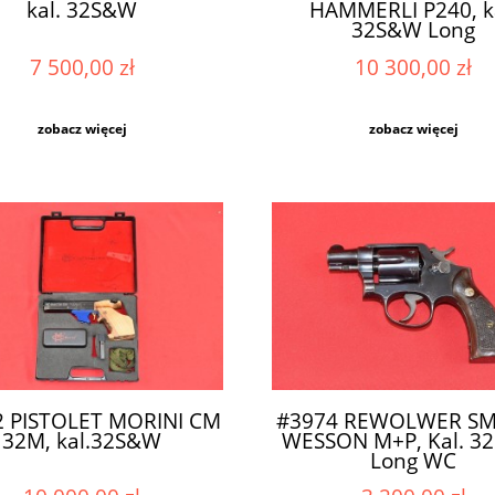
kal. 32S&W
HAMMERLI P240, k
32S&W Long
7 500,00 zł
10 300,00 zł
zobacz więcej
zobacz więcej
2 PISTOLET MORINI CM
#3974 REWOLWER SM
32M, kal.32S&W
WESSON M+P, Kal. 3
Long WC