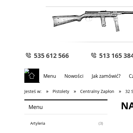
535 612 566
513 165 38
Menu
Nowości
Jak zamówić?
C
»
»
»
Jesteś w:
Pistolety
Centralny Zapłon
32 
NA
Menu
Artyleria
(3)