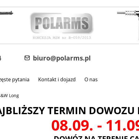
4
biuro@polarms.pl
zęste pytania
Kontakt i dojazd
O nas
S&W Long
JBLIŻSZY TERMIN DOWOZU 
08.09. - 11.
DOWÓZ NA TERENIE CA