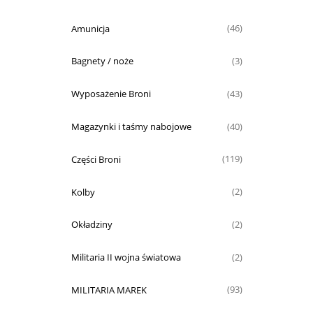
Amunicja
(46)
Bagnety / noże
(3)
Wyposażenie Broni
(43)
Magazynki i taśmy nabojowe
(40)
Części Broni
(119)
Kolby
(2)
Okładziny
(2)
Militaria II wojna światowa
(2)
MILITARIA MAREK
(93)