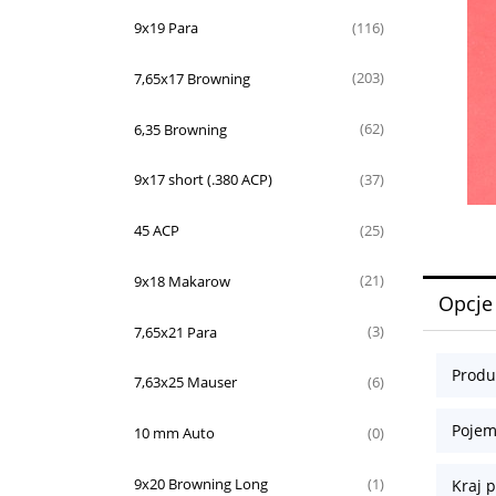
9x19 Para
(116)
7,65x17 Browning
(203)
6,35 Browning
(62)
9x17 short (.380 ACP)
(37)
45 ACP
(25)
9x18 Makarow
(21)
Opcje
7,65x21 Para
(3)
Produ
7,63x25 Mauser
(6)
Pojem
10 mm Auto
(0)
9x20 Browning Long
(1)
Kraj p