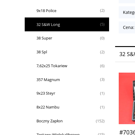
9x18 Police
(2)
Kateg
32 S&W Long
(5)
Cena:
38 Super
(0)
38 Spl
(2)
32 S&
7,62x25 Tokariew
(6)
357 Magnum
(3)
9x23 Steyr
(1)
8x22 Nambu
(1)
Boczny Zapłon
(152)
#7036
Zestawy Wielokalibrowe
(15)