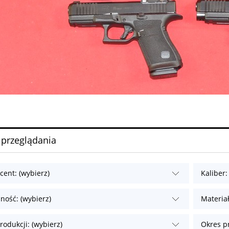
 przeglądania
cent: (wybierz)
Kaliber:
ność: (wybierz)
Materiał
rodukcji: (wybierz)
Okres pr