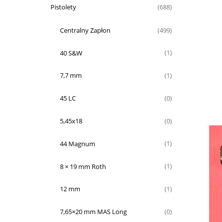
Pistolety
(688)
Centralny Zapłon
(499)
40 S&W
(1)
7,7 mm
(1)
45 LC
(0)
5,45x18
(0)
44 Magnum
(1)
8 × 19 mm Roth
(1)
12 mm
(1)
7,65×20 mm MAS Long
(0)