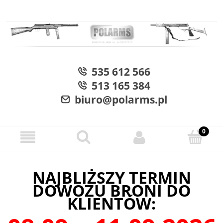
535 612 566
513 165 384
biuro@polarms.pl
NAJBLIŻSZY TERMIN
DOWOZU BRONI DO
KLIENTÓW: