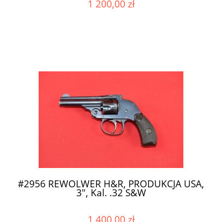
1 200,00 zł
#2956 REWOLWER H&R, PRODUKCJA USA,
3", Kal. .32 S&W
1 400,00 zł