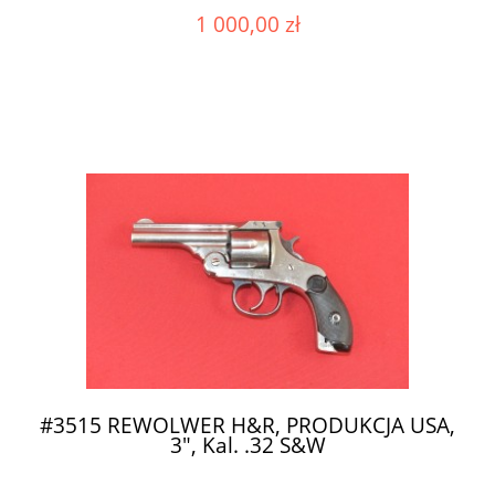
1 000,00 zł
#3515 REWOLWER H&R, PRODUKCJA USA,
3", Kal. .32 S&W