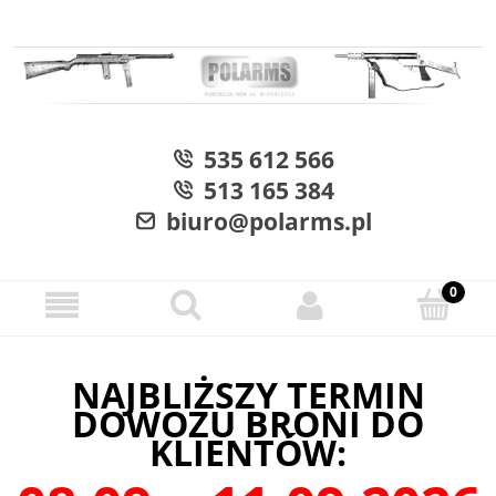
535 612 566
513 165 384
biuro@polarms.pl
NAJBLIŻSZY TERMIN
DOWOZU BRONI DO
KLIENTÓW: