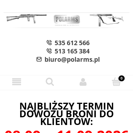
535 612 566
513 165 384
biuro@polarms.pl
NAJBLIŻSZY TERMIN
DOWOZU BRONI DO
KLIENTÓW: