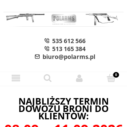
535 612 566
513 165 384
biuro@polarms.pl
NAJBLIŻSZY TERMIN
DOWOZU BRONI DO
KLIENTÓW: