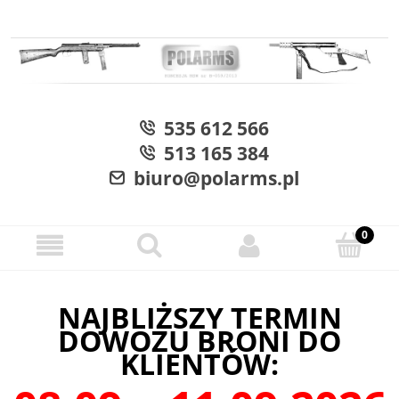
535 612 566
513 165 384
biuro@polarms.pl
NAJBLIŻSZY TERMIN
DOWOZU BRONI DO
KLIENTÓW: