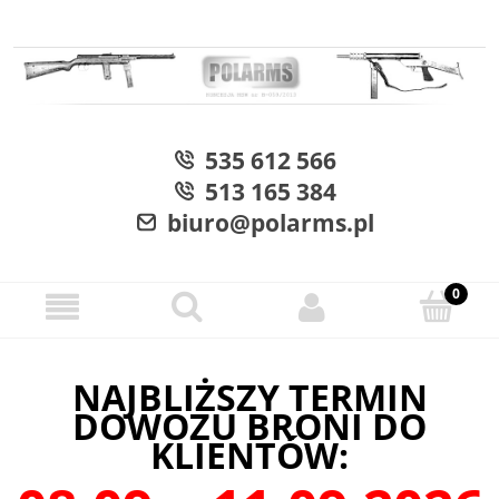
535 612 566
513 165 384
biuro@polarms.pl
NAJBLIŻSZY TERMIN
DOWOZU BRONI DO
KLIENTÓW: