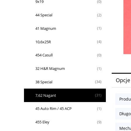
9x19
(0)
44 Special
(2)
41 Magnum
(1)
10,6x25R
(4)
454 Casull
(0)
32 H&R Magnum
(1)
Opcje
38 Special
(34)
7,62 Nagant
(31)
Produ
45 Auto Rim / 45 ACP
(1)
Długoś
455 Eley
(9)
Mecha