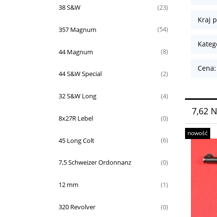
38 S&W
(23)
Kraj p
357 Magnum
(54)
Kateg
44 Magnum
(8)
Cena:
44 S&W Special
(2)
32 S&W Long
(4)
7,62 
8x27R Lebel
(0)
nowość
45 Long Colt
(6)
7,5 Schweizer Ordonnanz
(0)
12 mm
(1)
320 Revolver
(0)