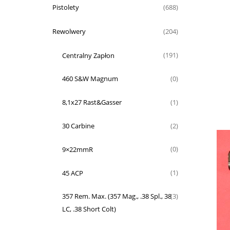
Pistolety
(688)
Rewolwery
(204)
Centralny Zapłon
(191)
460 S&W Magnum
(0)
8,1x27 Rast&Gasser
(1)
30 Carbine
(2)
9×22mmR
(0)
45 ACP
(1)
357 Rem. Max. (357 Mag., .38 Spl., 38
(3)
LC, .38 Short Colt)