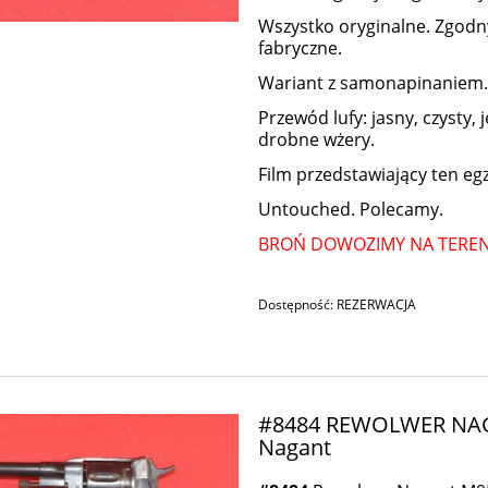
Wszystko oryginalne. Zgodn
fabryczne.
Wariant z samonapinaniem
Przewód lufy: jasny, czysty
drobne wżery.
Film przedstawiający ten e
Untouched. Polecamy.
BROŃ DOWOZIMY NA TERENI
Dostępność:
REZERWACJA
#8484 REWOLWER NAGA
Nagant