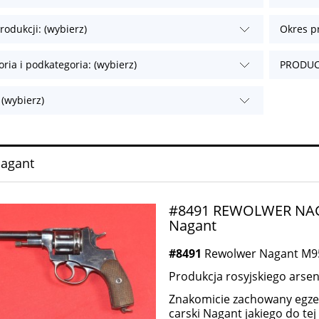
rodukcji: (wybierz)
Okres pr
oria i podkategoria: (wybierz)
PRODUCE
 (wybierz)
Nagant
#8491 REWOLWER NAGA
Nagant
#8491
Rewolwer Nagant M95 
Produkcja rosyjskiego arsen
Znakomicie zachowany egzem
carski Nagant jakiego do tej