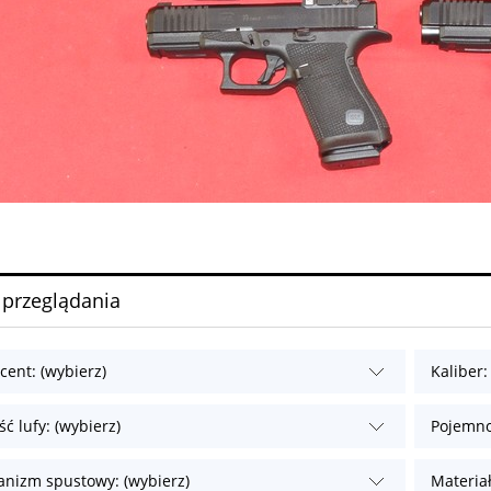
 przeglądania
cent: (wybierz)
Kaliber:
ć lufy: (wybierz)
Pojemno
nizm spustowy: (wybierz)
Materiał