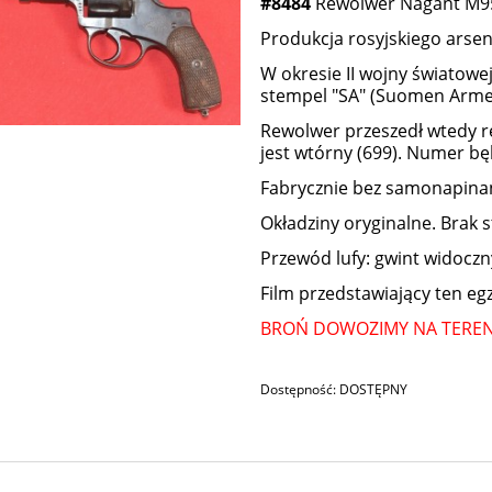
#8484
Rewolwer Nagant M95 
Produkcja rosyjskiego arsen
W okresie II wojny światowej
stempel "SA" (Suomen Armei
Rewolwer przeszedł wtedy re
jest wtórny (699). Numer b
Fabrycznie bez samonapinan
Okładziny oryginalne. Brak 
Przewód lufy: gwint widoczn
Film przedstawiający ten e
BROŃ DOWOZIMY NA TERENI
Dostępność:
DOSTĘPNY