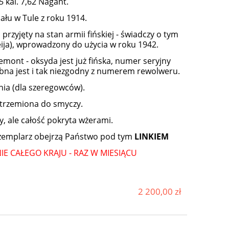
kal. 7,62 Nagant.
ału w Tule z roku 1914.
 przyjęty na stan armii fińskiej - świadczy o tym
ja), wprowadzony do użycia w roku 1942.
mont - oksyda jest już fińska, numer seryjny
ębna jest i tak niezgodny z numerem rewolweru.
ia (dla szeregowców).
strzemiona do smyczy.
y, ale całość pokryta wżerami.
gzemplarz obejrzą Państwo pod tym
LINKIEM
E CAŁEGO KRAJU - RAZ W MIESIĄCU
2 200,00 zł