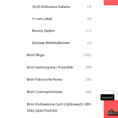
10,35 Ordinanza Italiana
(3)
11 mm Lebel
(0)
Boczny Zapłon
(11)
Zestawy Wielokalibrowe
(2)
Broń Długa
(502)
Broń Samoczynna / Przeróbki
(68)
Broń Fabrycznie Nowa
(30)
Broń Czarnoprochowa
(60)
nowość
Broń Pozbawiona Cech Użytkowych / EU
(15)
SPEC DEACTIVATED