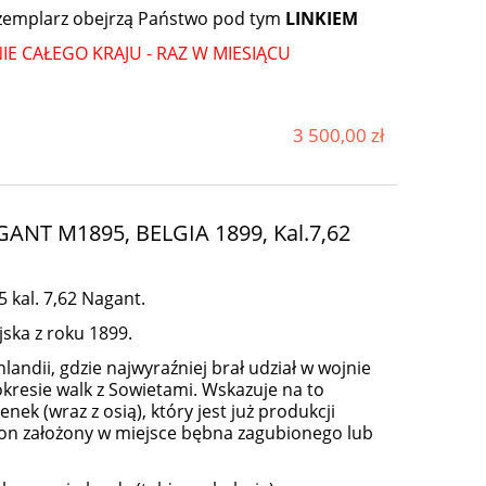
gzemplarz obejrzą Państwo pod tym
LINKIEM
E CAŁEGO KRAJU - RAZ W MIESIĄCU
3 500,00 zł
NT M1895, BELGIA 1899, Kal.7,62
kal. 7,62 Nagant.
ska z roku 1899.
andii, gdzie najwyraźniej brał udział w wojnie
kresie walk z Sowietami. Wskazuje na to
ek (wraz z osią), który jest już produkcji
ał on założony w miejsce bębna zagubionego lub