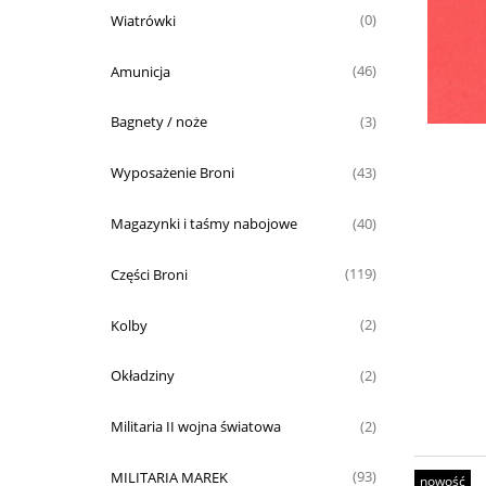
Wiatrówki
(0)
Amunicja
(46)
Bagnety / noże
(3)
Wyposażenie Broni
(43)
Magazynki i taśmy nabojowe
(40)
Części Broni
(119)
Kolby
(2)
Okładziny
(2)
Militaria II wojna światowa
(2)
MILITARIA MAREK
(93)
nowość