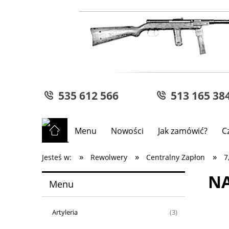
535 612 566
513 165 38
Menu
Nowości
Jak zamówić?
C
»
»
»
Jesteś w:
Rewolwery
Centralny Zapłon
7
NA
Menu
Artyleria
(3)