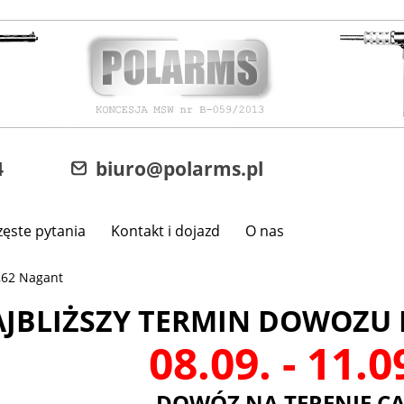
4
biuro@polarms.pl
zęste pytania
Kontakt i dojazd
O nas
,62 Nagant
JBLIŻSZY TERMIN DOWOZU 
08.09. - 11.
DOWÓZ NA TERENIE CA