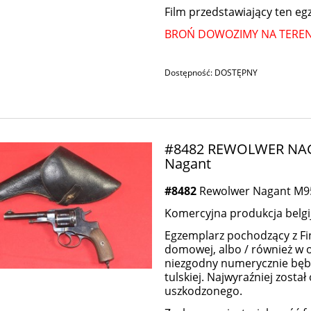
Film przedstawiający ten e
BROŃ DOWOZIMY NA TERENI
Dostępność:
DOSTĘPNY
#8482 REWOLWER NAGA
Nagant
#8482
Rewolwer Nagant M95 
Komercyjna produkcja belgij
Egzemplarz pochodzący z Finl
domowej, albo / również w o
niezgodny numerycznie bęben
tulskiej. Najwyraźniej zost
uszkodzonego.