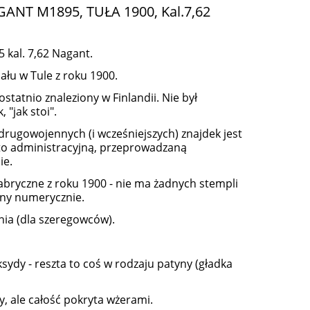
NT M1895, TUŁA 1900, Kal.7,62
kal. 7,62 Nagant.
ału w Tule z roku 1900.
 ostatnio znaleziony w Finlandii. Nie był
 "jak stoi".
 drugowojennych (i wcześniejszych) znajdek jest
to administracyjną, przeprowadzaną
ie.
abryczne z roku 1900 - nie ma żadnych stempli
dny numerycznie.
ia (dla szeregowców).
sydy - reszta to coś w rodzaju patyny (gładka
y, ale całość pokryta wżerami.