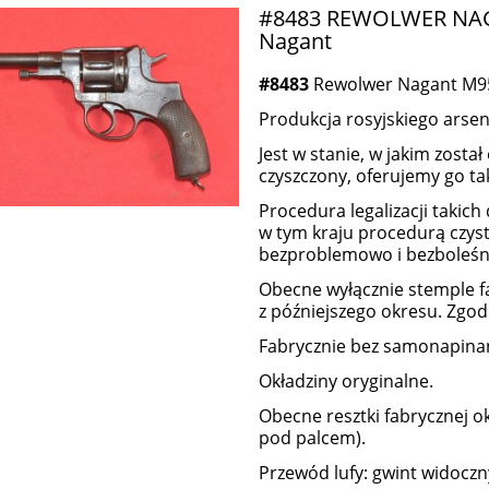
#8483 REWOLWER NAGA
Nagant
#8483
Rewolwer Nagant M95 
Produkcja rosyjskiego arsen
Jest w stanie, w jakim został
czyszczony, oferujemy go tak,
Procedura legalizacji takich
w tym kraju procedurą czys
bezproblemowo i bezboleśn
Obecne wyłącznie stemple f
z późniejszego okresu. Zgo
Fabrycznie bez samonapinan
Okładziny oryginalne.
Obecne resztki fabrycznej ok
pod palcem).
Przewód lufy: gwint widoczn