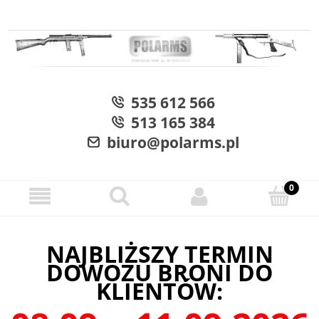
535 612 566
513 165 384
biuro@polarms.pl
NAJBLIŻSZY TERMIN
DOWOZU BRONI DO
KLIENTÓW: