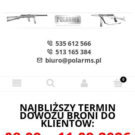
535 612 566
513 165 384
biuro@polarms.pl
NAJBLIŻSZY TERMIN
DOWOZU BRONI DO
KLIENTÓW: